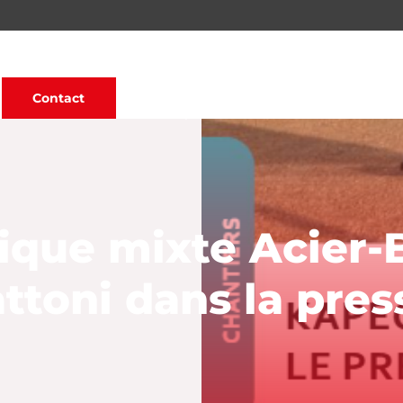
Contact
e chantier Panattoni dans la presse !
ique mixte Acier-
attoni dans la pres