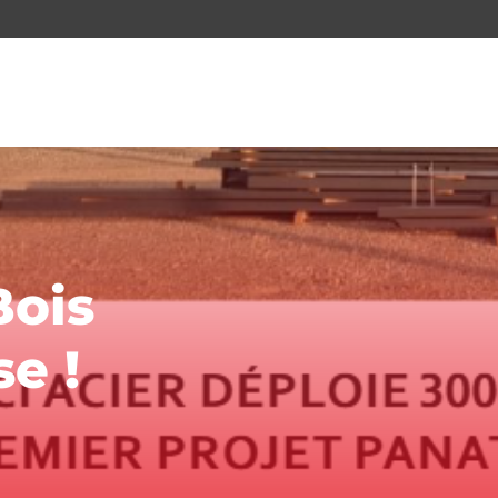
Bois
se !