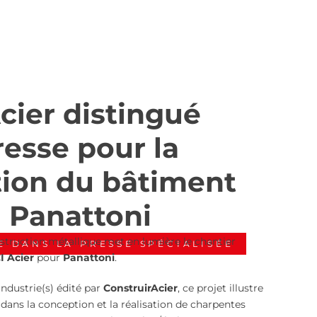
cier distingué
resse pour la
tion du bâtiment
l Panattoni
nstruction métallique met en lumière le chantier
 DANS LA PRESSE SPÉCIALISÉE
 Acier
pour
Panattoni
.
ndustrie(s) édité par
ConstruirAcier
, ce projet illustre
r
dans la conception et la réalisation de charpentes