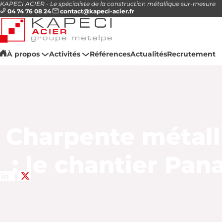
KAPECI ACIER - Le spécialiste de la construction métallique sur-mesure
04 74 76 08 24
contact@kapeci-acier.fr
À propos
Activités
Références
Actualités
Recrutement
Accueil
/
Actualités
/
Charpente métallique mixte Acier-Bois : l
Charpente métall
: le chantier Pan