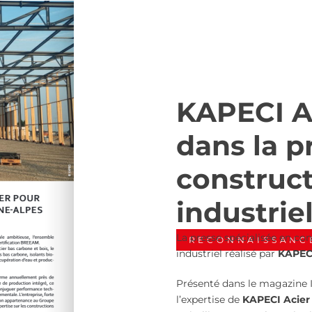
KAPECI A
dans la p
construc
industrie
La presse spécialisée en co
RECONNAISSANCE
industriel réalisé par
KAPECI
Présenté dans le magazine I
l’expertise de
KAPECI Acie