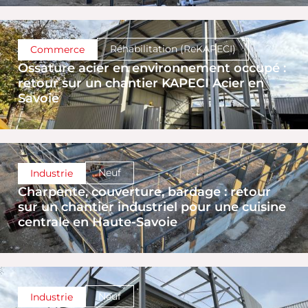
Réhabilitation (ReKAPECI)
Commerce
Ossature acier en environnement occupé :
retour sur un chantier KAPECI Acier en
Savoie
Neuf
Industrie
Charpente, couverture, bardage : retour
sur un chantier industriel pour une cuisine
centrale en Haute-Savoie
Neuf
Industrie