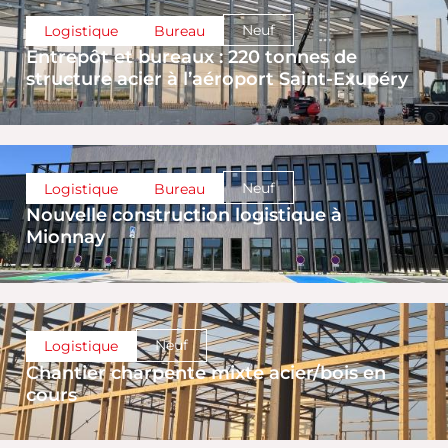
Neuf
Logistique
Bureau
Entrepôt et bureaux : 220 tonnes de
structure acier à l’aéroport Saint-Exupéry
Neuf
Logistique
Bureau
Nouvelle construction logistique à
Mionnay
Neuf
Logistique
Chantier charpente mixte acier/bois en
cours