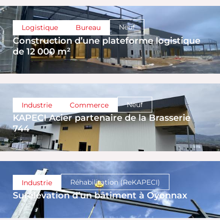
Neuf
Logistique
Bureau
Construction d’une plateforme logistique
de 12 000 m²
Neuf
Industrie
Commerce
KAPECI Acier partenaire de la Brasserie
744
Réhabilitation (ReKAPECI)
Industrie
Surélévation d’un bâtiment à Oyonnax