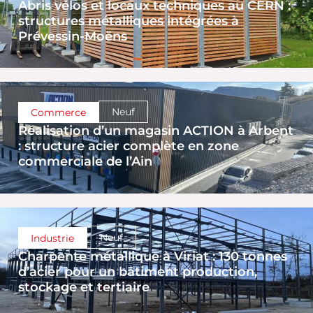
Abris vélos et locaux techniques au CERN :
structures métalliques intégrées à
Prévessin-Moëns
Neuf
Commerce
Réalisation d’un magasin ACTION à Arbent
: structure acier complète en zone
commerciale de l’Ain
Neuf
Industrie
Charpente métallique à Viriat : 130 tonnes
d’acier pour un bâtiment production,
stockage et tertiaire