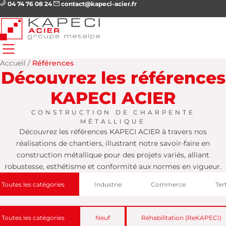
04 74 76 08 24
contact@kapeci-acier.fr
Accueil
/
Références
Découvrez les références
KAPECI ACIER
CONSTRUCTION DE CHARPENTE
MÉTALLIQUE
Découvrez les références KAPECI ACIER à travers nos
réalisations de chantiers, illustrant notre savoir-faire en
construction métallique pour des projets variés, alliant
robustesse, esthétisme et conformité aux normes en vigueur.
Toutes les catégories
Industrie
Commerce
Ter
Toutes les catégories
Neuf
Réhabilitation (ReKAPECI)