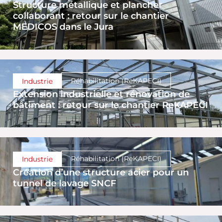
Structure métallique et plancher
collaborant : retour sur le chantier
MEDICOS dans le Jura
Réhabilitation (ReKAPECI)
Industrie
Extension industrielle et rénovation de
bâtiment : retour sur le chantier ReKAPECI
Réhabilitation (ReKAPECI)
Industrie
Création d’une structure acier pour un
tunnel de lavage SNCF