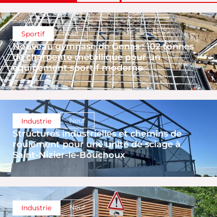
Neuf
Sportif
Nouveau gymnase de Genas : 102 tonnes
de charpente métallique pour un
équipement sportif moderne
Neuf
Industrie
Structures industrielles et chemins de
roulement pour une unité de sciage à
Saint-Nizier-le-Bouchoux
Neuf
Industrie