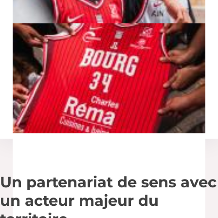
chantiers
UN PARTENARIAT QUI ALLIE
SPORT ET INDUSTRIE
Chez
KAPECI Acier
, nous sommes fiers de représenter
le
Groupe METALPE
dans le cadre du
renouvellement
de notre partenariat avec la JL Bourg
, club
emblématique évoluant en
Betclic Élite
. Cette
collaboration repose sur des valeurs fortes que nous
partageons : esprit d’équipe, exigence, passion et
engagement. Comme sur un chantier, la réussite
collective est au cœur de notre démarche.
Un partenariat de sens avec
un acteur majeur du