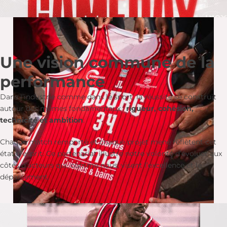
Une vision commune de la
performance
Dans l’industrie comme dans le sport, la réussite se construit
autour des mêmes fondamentaux :
rigueur, cohésion,
technicité et ambition
.
Chaque match remporté et chaque projet mené reflètent cet
état d’esprit. Ce partenariat illustre notre volonté d’évoluer aux
côtés d’acteurs qui, comme nous, visent l’excellence et le
dépassement.