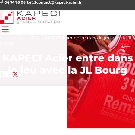
04 74 76 08 24
contact@kapeci-acier.fr
Accueil
/
Actualités
/
KAPECI Acier entre dans le jeu avec la JL
Bourg
KAPECI Acier entre dans
le jeu avec la JL Bourg